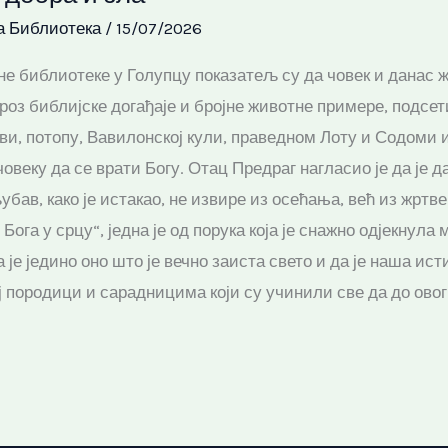
а Библиотека
/
15/07/2026
 библиотеке у Голупцу показатељ су да човек и данас жу
кроз библијске догађаје и бројне животне примере, подсет
Еви, потопу, Вавилонској кули, праведном Лоту и Содоми и
веку да се врати Богу. Отац Предраг нагласио је да је 
убав, како је истакао, не извире из осећања, већ из жртв
ога у срцу“, једна је од порука која је снажно одјекнула
 је једино оно што је вечно заиста свето и да је наша ис
 породици и сарадницима који су учинили све да до овог