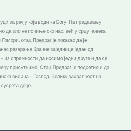
ди за речју која води ка Богу. На предавању
ио да зло не почиње око нас, већ у срцу човека
 Гомори, отац Предраг је показао да је
данас разарање брачне заједнице један од
е – из спремности да носимо једни друге и да се
 међу присутнима. Отац Предраг је подсетио и да
тинска висина – Господ. Велику захвалност на
 сусрета дође.