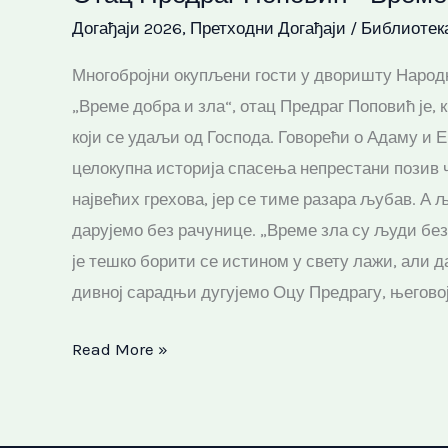
Догађаји 2026
,
Претходни Догађаји
/
Библиотек
–
Време
Многобројни окупљени гости у дворишту Народне
добра
„Време добра и зла“, отац Предраг Поповић је, 
и
који се удаљи од Господа. ​Говорећи о Адаму и 
зла
целокупна историја спасења непрестани позив чо
највећих грехова, јер се тиме разара љубав. А љ
дарујемо без рачунице. „Време зла су људи без Б
је тешко борити се истином у свету лажи, али да
дивној сарадњи дугујемо Оцу Предрагу, његовој
Read More »