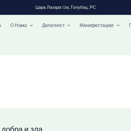
Цара Лазара 13а, Голубац, РС
а
О Нама
Делатност
Манифестације
 добра и зла