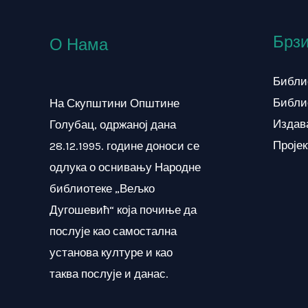
Брзи
О Нама
Библи
Библи
На Скупштини Општине
Издав
Голубац, одржаној дана
Проје
28.12.1995. године доноси се
одлука о оснивању Народне
библиотеке „Вељко
Дугошевић“ која почиње да
послује као самостална
установа културе и као
таква послује и данас.