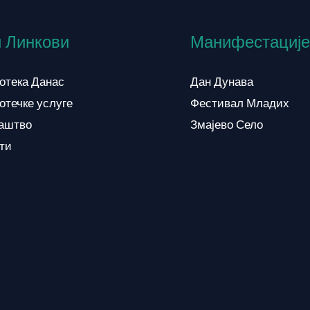
 Линкови
Манифестације
отека Данас
Дан Дунава
отечке услуге
Фестивал Младих
аштво
Змајево Село
кти