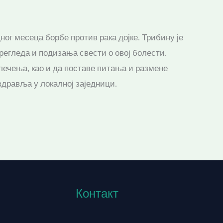
г месеца борбе против рака дојке. Трибину је
прегледа и подизања свести о овој болести.
ечења, као и да поставе питања и размене
дравља у локалној заједници.
Контакт