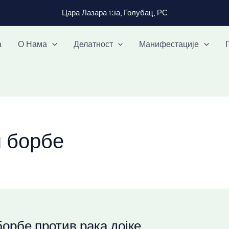
Цара Лазара 13а, Голубац, РС
а
О Нама
Делатност
Манифестације
 борбе
орбе против рака дојке