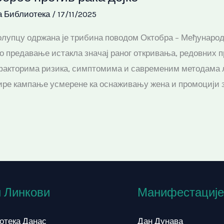
а Библиотека
/
17/11/2025
лупцу одржана је трибина поводом Октобра – Међународно
чно предавање истакла значај раног откривања, редовних 
факторима ризика, симптомима и савременим методама л
шире кампање усмерене ка оснаживању жена и промоцији з
 Линкови
Манифестације
отека Данас
Дан Дунава