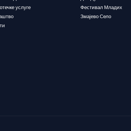
отечке услуге
Фестивал Младих
аштво
Змајево Село
кти