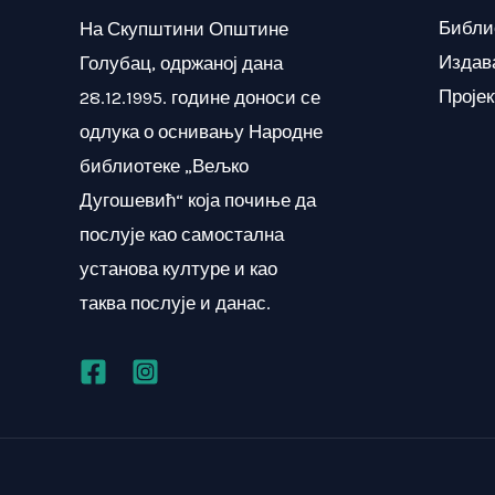
Библи
На Скупштини Општине
Издав
Голубац, одржаној дана
Проје
28.12.1995. године доноси се
одлука о оснивању Народне
библиотеке „Вељко
Дугошевић“ која почиње да
послује као самостална
установа културе и као
таква послује и данас.