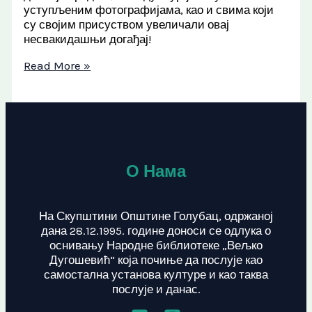
уступљеним фотографијама, као и свима који
су својим присуством увеличали овај
несвакидашњи догађај!
Read More »
О Нама
На Скупштини Општине Голубац, одржаној
дана 28.12.1995. године доноси се одлука о
оснивању Народне библиотеке „Вељко
Дугошевић“ која почиње да послује као
самостална установа културе и као таква
послује и данас.