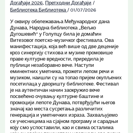
Догађаји 2026
,
Претходни Догађаји
/
Библиотека Библиотека
/
01/07/2026
У оквиру обележавања Међународног дана
Дунава, Народна библиотека „Вељко
Дугошевић“ у Голупцу била је домаћин
Витезовог поетско-музичког фестивала. Ова
манифестација, која већ више од две деценије
кроз синергију стихова и музике промовише
праве културне вредности, приредила је
публици незаборавно вече. Наступи
еминентних уметника, прожети лепом речи и
музиком, наишли су на топао пријем окупљених
посетилаца у дворишту библиотеке. Фестивал
је на аутентичан начин заокружио вече
посвећено очувању културне баштине и
промоцији лепоте Дунава, потврђујући његов
значај као места сусретања различитих
генерација и уметничких израза. Захваљујемо
се учесницима на сјајном програму и сарадњи
коју смо успоставили, као и свима осталима