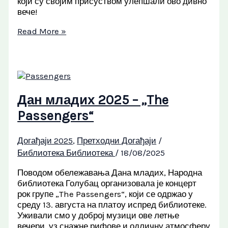
који су својим присуством улепшали ово дивно
вече!
Read More »
Дан младих 2025 – „The
Passengers“
Догађаји 2025
,
Претходни Догађаји
/
Библиотека Библиотека
/
18/08/2025
Поводом обележавања Дана младих, Народна
библиотека Голубац организовала је концерт
рок групе „The Passengers“, који се одржао у
среду 13. августа на платоу испред библиотеке.
Уживали смо у доброј музици ове летње
вечери, уз снажне рифове и одличну атмосферу