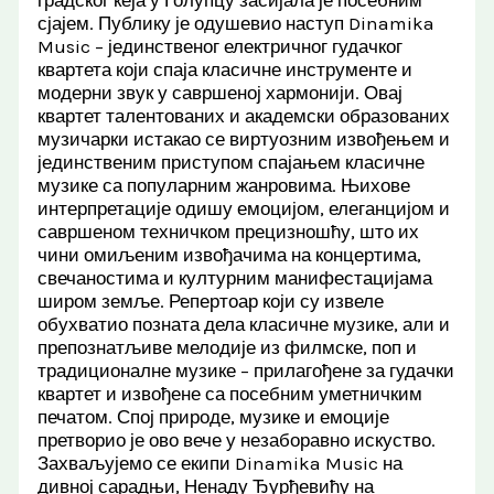
градског кеја у Голупцу засијала је посебним
сјајем. Публику је одушевио наступ Dinamika
Music – јединственог електричног гудачког
квартета који спаја класичне инструменте и
модерни звук у савршеној хармонији. Овај
квартет талентованих и академски образованих
музичарки истакао се виртуозним извођењем и
јединственим приступом спајањем класичне
музике са популарним жанровима. Њихове
интерпретације одишу емоцијом, елеганцијом и
савршеном техничком прецизношћу, што их
чини омиљеним извођачима на концертима,
свечаностима и културним манифестацијама
широм земље. Репертоар који су извеле
обухватио позната дела класичне музике, али и
препознатљиве мелодије из филмске, поп и
традиционалне музике – прилагођене за гудачки
квартет и извођене са посебним уметничким
печатом. Спој природе, музике и емоције
претворио је ово вече у незаборавно искуство.
Захваљујемо се екипи Dinamika Music на
дивној сарадњи, Ненаду Ђурђевићу на