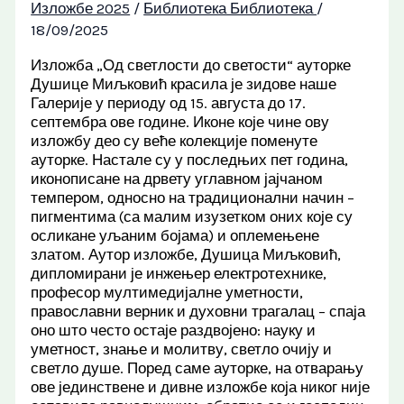
Изложбе 2025
/
Библиотека Библиотека
/
18/09/2025
Изложба „Од светлости до светости“ ауторке
Душице Миљковић красила је зидове наше
Галерије у периоду од 15. августа до 17.
септембра ове године. Иконе које чине ову
изложбу део су веће колекције поменуте
ауторке. Настале су у последњих пет година,
иконописане на дрвету углавном јајчаном
темпером, односно на традиционални начин –
пигментима (са малим изузетком оних које су
осликане уљаним бојама) и оплемењене
златом. Аутор изложбе, Душица Миљковић,
дипломирани је инжењер електротехнике,
професор мултимедијалне уметности,
православни верник и духовни трагалац – спаја
оно што често остаје раздвојено: науку и
уметност, знање и молитву, светло очију и
светло душе. Поред саме ауторке, на отварању
ове јединствене и дивне изложбе која никог није