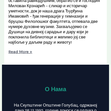
оставила равнодушним, обратио се и господин
Милован Крзнарић – сликар и историчар
уметности, док је наша драга Ђурђина
Имамовић – ђак генерације у гимназији и
бруцош Филолошког факултета, отпевала две
нумере духовне музике. Захваљујемо се
Душици на дивној сарадњи и дару који је
поклонила библиотеци и желимо јој све
најбоље у даљем раду и животу!
Read More »
О Нама
На Скупштини Општине Голубац, одржаној
дана 28.12.1995. године доноси се одлука о