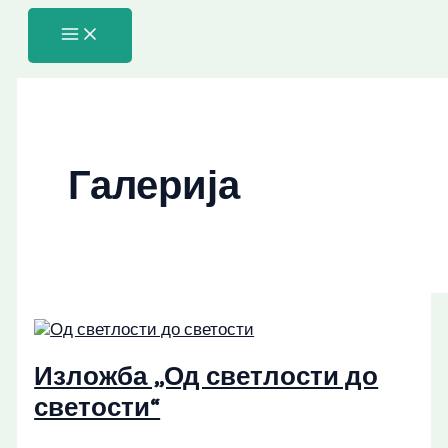
Пређи
Изложба
на
„Од
садржај
светлости
до
светости“
Галерија
Изложба „Од светлости до
светости“