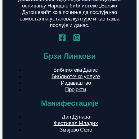
оснивању Народне библиотеке „Вељко
Дугошевић“ која почиње да послује као
самостална установа културе и као таква
послује и данас.
Брзи Линкови
Библиотека Данас
Библиотечке услуге
Издаваштво
Пројекти
Манифестације
Дан Дунава
Фестивал Младих
Змајево Село