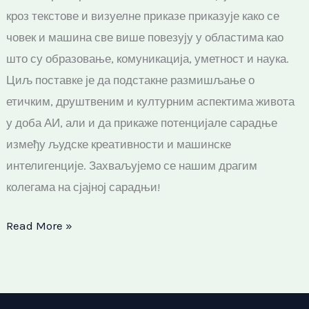
кроз текстове и визуелне приказе приказује како се
човек и машина све више повезују у областима као
што су образовање, комуникација, уметност и наука.
Циљ поставке је да подстакне размишљање о
етичким, друштвеним и културним аспектима живота
у доба АИ, али и да прикаже потенцијале сарадње
између људске креативности и машинске
интелигенције. Захваљујемо се нашим драгим
колегама на сјајној сарадњи!
Read More »