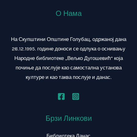
О Нама
На Скупштини Општине Голубац, одржаној дана
28.12.1995. године доноси се одлука о оснивању
Народне библиотеке „Вељко Дугошевић“ која
почиње да послује као самостална установа
културе и као таква послује и данас.
Брзи Линкови
Библиотека Данас