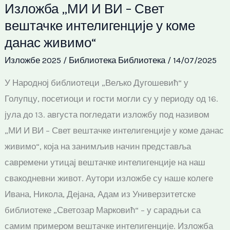
Изложба „МИ И ВИ – Свет
И
вештачке интелигенције у коме
ВИ
данас живимо“
–
Свет
Изложбе 2025
/
Библиотека Библиотека
/
14/07/2025
вештачке
У Народној библиотеци „Вељко Дугошевић“ у
интелигенције
Голупцу, посетиоци и гости могли су у периоду од 16.
у
јула до 13. августа погледати изложбу под називом
коме
„МИ И ВИ – Свет вештачке интелигенције у коме данас
данас
живимо“, која на занимљив начин представља
живимо“
савремени утицај вештачке интелигенције на наш
свакодневни живот. Аутори изложбе су наше колеге
Ивана, Никола, Дејана, Адам из Универзитетске
библиотеке „Светозар Марковић“ – у сарадњи са
самим примером вештачке интелигенције. Изложба