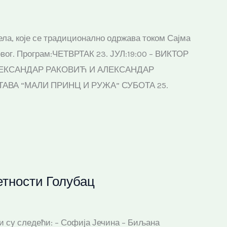
 села, које се традиционално одржава током Сајма
новог. Програм:ЧЕТВРТАК 23. ЈУЛ:19:00 – ВИКТОР
АЛЕКСАНДАР РАКОВИЋ И АЛЕКСАНДАР
ТАВА “МАЛИ ПРИНЦ И РУЖА” СУБОТА 25.
етности Голубац
чи су следећи: – Софија Јечина – Биљана