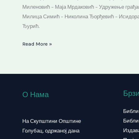
годину
Миленовић – Маја Мрдаковић – Удружење грађан
у
Милица Симић – Николина Ђорђевић – Исидора 
Галерији
Ђурић.
модерне
уметности
Read More »
Голубац
Брзи
О Нама
Библи
Библи
На Скупштини Општине
Издав
Голубац, одржаној дана