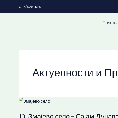
Пређи
012/678-136
на
садржај
Почетн
Актуелности и Пр
10.
Змајево
10. Змајево село – Сајам Дунав
село