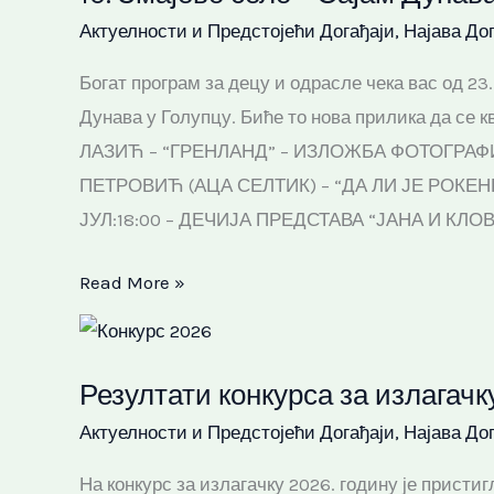
Актуелности и Предстојећи Догађаји
,
Најава Дог
–
Сајам
Богат програм за децу и одрасле чека вас од 23.
Дунава
Дунава у Голупцу. Биће то нова прилика да се 
2026.
ЛАЗИЋ – “ГРЕНЛАНД” – ИЗЛОЖБА ФОТОГРАФИ
ПЕТРОВИЋ (АЦА СЕЛТИК) – “ДА ЛИ ЈЕ РОКЕН
ЈУЛ:18:00 – ДЕЧИЈА ПРЕДСТАВА “ЈАНА И КЛ
Read More »
Резултати
конкурса
Резултати конкурса за излагачк
за
Актуелности и Предстојећи Догађаји
,
Најава Дог
излагачку
2026.
На конкурс за излагачку 2026. годину је присти