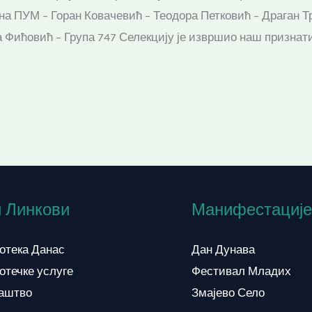
а ПУМ – Горан Ковачевић – Теодора Петковић – Драган Т
Фићовић – Група 747 Селекцију је извршио наш признат
 Линкови
Манифестације
отека Данас
Дан Дунава
отечке услуге
Фестивал Младих
аштво
Змајево Село