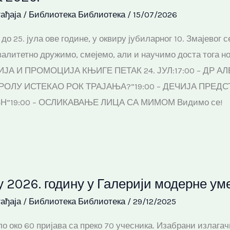
ађаја
/
Библиотека Библиотека
/
15/07/2026
 до 25. јула ове године, у оквиру јубиларног 10. Змајевог
квалитетно дружимо, смејемо, али и научимо доста тога 
ЈА И ПРОМОЦИЈА КЊИГЕ ПЕТАК 24. ЈУЛ:17:00 – ДР 
РОЛУ ИСТЕКАО РОК ТРАЈАЊА?”19:00 – ДЕЧИЈА ПРЕДС
ОВН”19:00 – ОСЛИКАВАЊЕ ЛИЦА СА МИМОМ Видимо се!
у 2026. годину у Галерији модерне ум
ађаја
/
Библиотека Библиотека
/
29/12/2025
гло око 60 пријава са преко 70 учесника. Изабрани излага