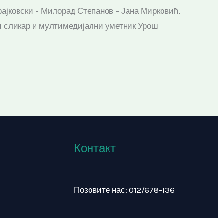
рајковски – Милорад Степанов – Јана Мирковић,
и сликар и мултимедијални уметник Урош
Контакт
Позовите нас: 012/678-136