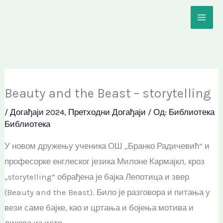
Пређи
на
садржај
Beauty and the Beast – storytelling
/
Догађаји 2024
,
Претходни Догађаји
/ Од:
Библиотека
Библиотека
У новом дружењу ученика ОШ „Бранко Радичевић“ и
професорке енглеског језика Милоне Кармајкл, кроз
„storytelling“ обрађена је бајка Лепотица и звер
(Beauty and the Beast). Било је разговора и питања у
вези саме бајке, као и цртања и бојења мотива и