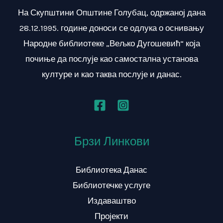
На Скупштини Општине Голубац, одржаној дана
28.12.1995. године доноси се одлука о оснивању
Народне библиотеке „Вељко Дугошевић“ која
почиње да послује као самостална установа
културе и као таква послује и данас.
Брзи Линкови
Библиотека Данас
Библиотечке услуге
Издаваштво
Пројекти