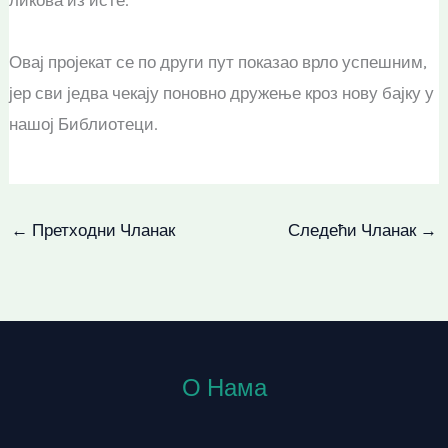
ликова из исте.
Овај пројекат се по други пут показао врло успешним,
јер сви једва чекају поновно дружење кроз нову бајку у
нашој Библиотеци.
←
Претходни Чланак
Следећи Чланак
→
О Нама