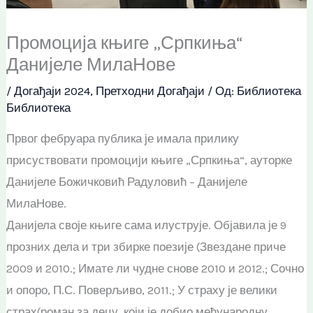
Промоција књиге „Српкиња“
Данијеле МилаНове
/
Догађаји 2024
,
Претходни Догађаји
/ Од:
Библиотека
Библиотека
Првог фебруара публика је имала прилику
присуствовати промоцији књиге „Српкиња“, ауторке
Данијеле Божичковић Радуловић – Данијеле
МилаНове.
Данијела своје књиге сама илуструје. Објавила је 9
прозних дела и три збирке поезије (Звездане приче
2009 и 2010.; Имате ли чудне снове 2010 и 2012.; Сочно
и опоро, П.С. Поверљиво, 2011.; У страху је велики
страх(роман за децу, који је добио међународну