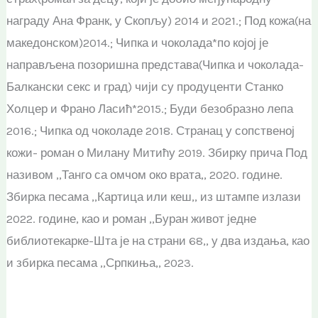
награду Ана Франк, у Скопљу) 2014 и 2021.; Под кожа(на
македонском)2014.; Чипка и чоколада*по којој је
направљена позоришна представа(Чипка и чоколада-
Балкански секс и град) чији су продуценти Станко
Холцер и Франо Ласић*2015.; Буди безобразно лепа
2016.; Чипка од чоколаде 2018. Странац у сопственој
кожи- роман о Милану Митићу 2019. Збирку прича Под
називом ,,Танго са омчом око врата,, 2020. године.
Збирка песама ,,Картица или кеш,, из штампе излази
2022. године, као и роман ,,Буран живот једне
библиотекарке-Шта је на страни 68,, у два издања, као
и збирка песама ,,Српкиња,, 2023.