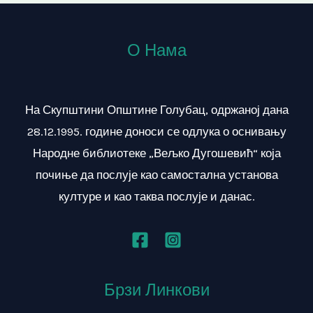
О Нама
На Скупштини Општине Голубац, одржаној дана
28.12.1995. године доноси се одлука о оснивању
Народне библиотеке „Вељко Дугошевић“ која
почиње да послује као самостална установа
културе и као таква послује и данас.
Брзи Линкови