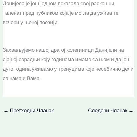
Данијела је још једном показала свој раскошни
таленат пред публиком која је могла да ужива те
вечери у њеној поезији.
Захваљујемо нашој драгој колегиници Данијели на
сјајној сарадњи коју годинама имамо са њом и да још
дуго година уживамо у тренуцима које несебично дели
са нама и Вама.
←
Претходни Чланак
Следећи Чланак
→