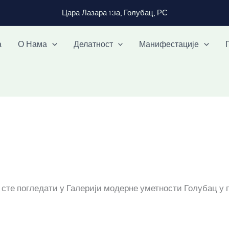
Цара Лазара 13а, Голубац, РС
а
О Нама
Делатност
Манифестације
сте погледати у Галерији модерне уметности Голубац у п