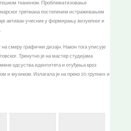
 тешком тканином. Проблематизовање
сликарског третмана постепеним истраживањем
аје активан учесник у формирању визуелног и
.
на смеру графички дизајн. Након тога уписује
овског. Тренутно је на мастер студијама
мене одсуства идентитета и отуђења кроз
м и музиком. Излагала је на преко 20 групних и