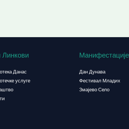
 Линкови
Манифестације
отека Данас
Дан Дунава
отечке услуге
Фестивал Младих
аштво
Змајево Село
кти