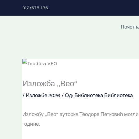
Пређи
012/678-136
на
садржај
Почетн
Изложба „Вео“
/
Изложбе 2026
/ Од:
Библиотека Библиотека
Изложбу „Вео“ ауторке Теодоре Петковић могли 
године.