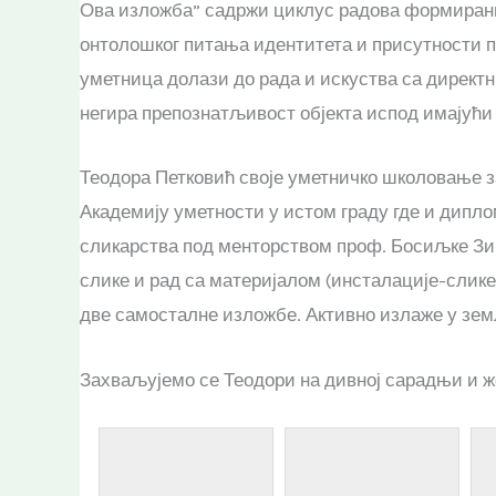
Ова изложба” садржи циклус радова формиран
онтолошког питања идентитета и присутности п
уметница долази до рада и искуства са директ
негира препознатљивост објекта испод имајући
Теодора Петковић своје уметничко школовање за
Академију уметности у истом граду где и дипло
сликарства под менторством проф. Босиљке Зи
слике и рад са материјалом (инсталације-слике
две самосталне изложбе. Активно излаже у зем
Захваљујемо се Теодори на дивној сарадњи и ж