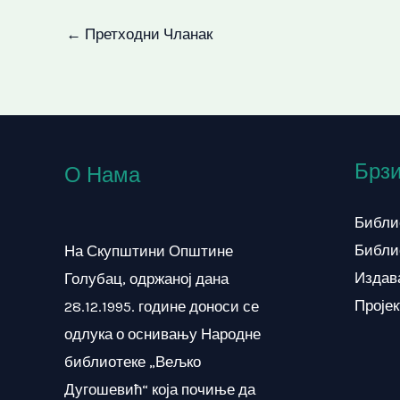
←
Претходни Чланак
Брзи
О Нама
Библи
Библи
На Скупштини Општине
Издав
Голубац, одржаној дана
Проје
28.12.1995. године доноси се
одлука о оснивању Народне
библиотеке „Вељко
Дугошевић“ која почиње да