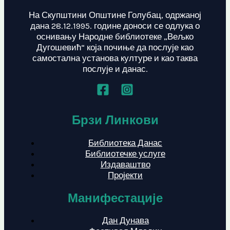
На Скупштини Општине Голубац, одржаној
дана 28.12.1995. године доноси се одлука о
оснивању Народне библиотеке „Вељко
Дугошевић“ која почиње да послује као
самостална установа културе и као таква
послује и данас.
Брзи Линкови
Библиотека Данас
Библиотечке услуге
Издаваштво
Пројекти
Манифестације
Дан Дунава