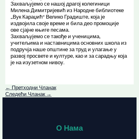
Захваљујемо се нашој драгој колегиници
Милена Димитријевић из Народне библиотеке
„Вук Караџић“ Велико Градиште, која је
издвојила своје време и била део промоције
ове сјајне књиге песама.
Захваљујемо се такође и ученицима,
учитељима и наставницима основних школа из
подручја наше општине за труд и улагање у
развој просвете и културе, као и за сарадњу која
је на изузетном нивоу.
←
Претходни Чланак
Следећи Чланак
→
О Нама