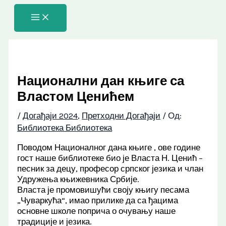
Пређи
на
садржај
Национални дан књиге са
Властом Ценићем
/
Догађаји 2024
,
Претходни Догађаји
/ Од:
Библиотека Библиотека
Поводом Националног дана књиге , ове године
гост наше библиотеке био је Власта Н. Ценић –
песник за децу, професор српског језика и члан
Удружења књижевника Србије.
Власта је промовишући своју књигу песама
„Чуваркућа“, имао прилике да са ђацима
основне школе поприча о очувању наше
традиције и језика.