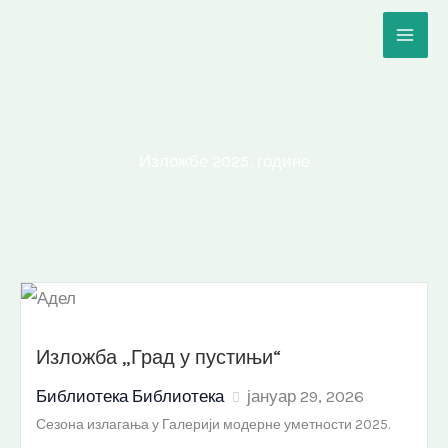
Пређи
на
садржај
Изложбе 2025. године
Изложба „Град у пустињи“
Библиотека Библиотека
јануар 29, 2026
Сезона излагања у Галерији модерне уметности 2025.