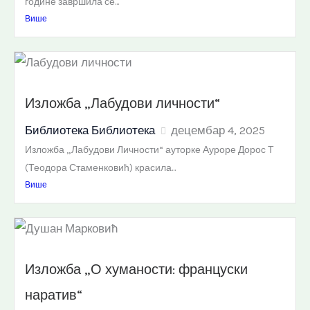
године завршила се...
Више
Изложба „Лабудови личности“
Библиотека Библиотека
децембар 4, 2025
Изложба „Лабудови Личности“ ауторке Ауроре Дорос Т
(Теодора Стаменковић) красила...
Више
Изложба „О хуманости: француски
наратив“