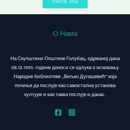
Учитај Још
О Нама
На Скупштини Општине Голубац, одржаној дана
28.12.1995. године доноси се одлука о оснивању
Народне библиотеке „Вељко Дугошевић“ која
почиње да послује као самостална установа
културе и као таква послује и данас.