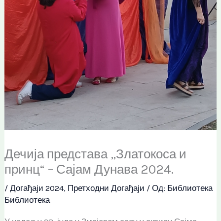
Дечија представа „Златокоса и
принц“ – Сајам Дунава 2024.
/
Догађаји 2024
,
Претходни Догађаји
/ Од:
Библиотека
Библиотека