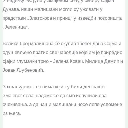
У недељу 28. јула у Змајевом селу у оквиру Сајма
Дунава, наши малишани могли су уживати у
представи „Златокоса и принц“ у изведби позоришта
„Јеленица“.
Велики број малишана се окупио трећег дана Сајма и
одушевљено пратио све чаролије које им је приредио
сјајни глумачки трио – Јелена Ковач, Милица Демић и
Јован Љубеновић.
Захваљујемо се свима који су били део нашег
Змајевог села, надамо се да смо испунили сва
очекивања, а да наши малишани носе лепе успомене
из њега.