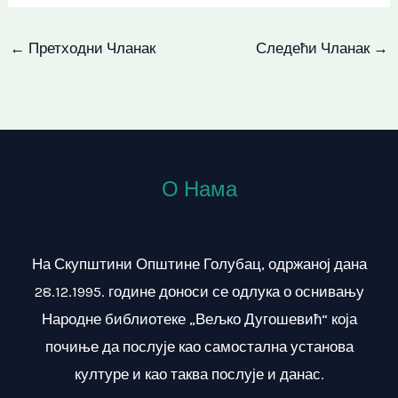
←
Претходни Чланак
Следећи Чланак
→
О Нама
На Скупштини Општине Голубац, одржаној дана
28.12.1995. године доноси се одлука о оснивању
Народне библиотеке „Вељко Дугошевић“ која
почиње да послује као самостална установа
културе и као таква послује и данас.