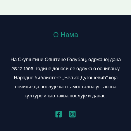
О Нама
На Скупштини Општине Голубац, одржаној дана
28.12.1995. године доноси се одлука о оснивању
Народне библиотеке „Вељко Дугошевић“ која
почиње да послује као самостална установа
културе и као таква послује и данас.