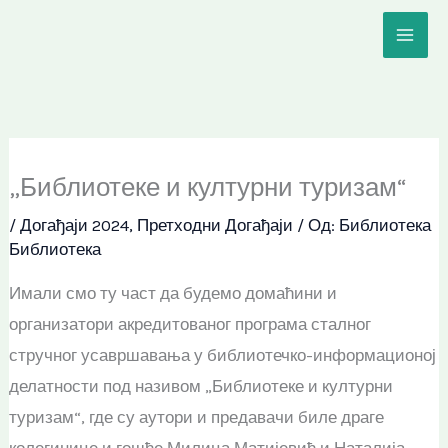
Пређи
на
садржај
„Библиотеке и културни туризам“
/
Догађаји 2024
,
Претходни Догађаји
/ Од:
Библиотека
Библиотека
Имали смо ту част да будемо домаћини и
организатори акредитованог програма сталног
стручног усавршавања у библиотечко-информационој
делатности под називом „Библиотеке и културни
туризам“, где су аутори и предавачи биле драге