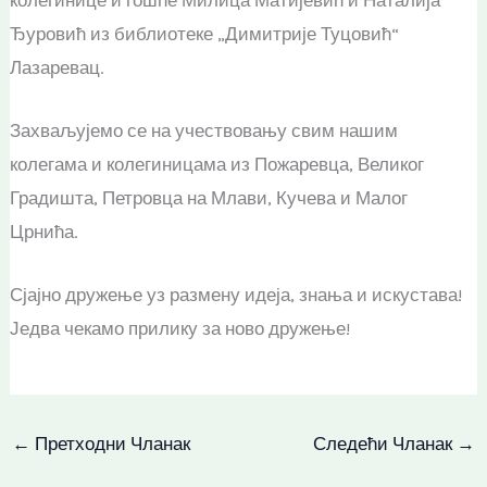
колегинице и гошће Милица Матијевић и Наталија
Ђуровић из библиотеке „Димитрије Туцовић“
Лазаревац.
Захваљујемо се на учествовању свим нашим
колегама и колегиницама из Пожаревца, Великог
Градишта, Петровца на Млави, Кучева и Малог
Црнића.
Сјајно дружење уз
размену идеја, знања и искустава!
Једва чекамо прилику за ново дружење!
←
Претходни Чланак
Следећи Чланак
→