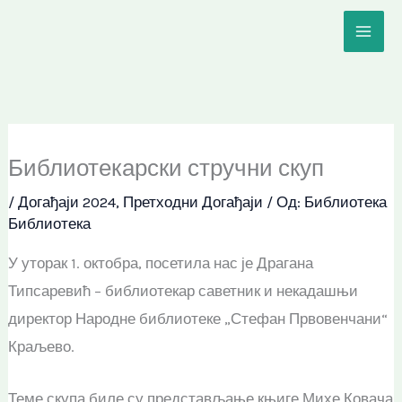
Пређи
на
садржај
Библиотекарски стручни скуп
/
Догађаји 2024
,
Претходни Догађаји
/ Од:
Библиотека
Библиотека
У уторак 1. октобра, посетила нас је Драгана
Типсаревић – библиотекар саветник и некадашњи
директор Народне библиотеке „Стефан Првовенчани“
Краљево.
Теме скупа биле су представљање књиге Михе Ковача