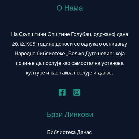
О Нама
На Скупштини Општине Голубац, одржаној дана
28.12.1995. године доноси се одлука о оснивању
Народне библиотеке „Вељко Дугошевић“ која
почиње да послује као самостална установа
културе и као таква послује и данас.
Брзи Линкови
Библиотека Данас