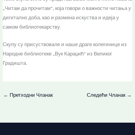
„Читам да прочитам“, која говори о важности читања у
дигитално доба, као и размена искуства и идеја у
самом библиотекарству.
Скупу су присуствовале и наше драге колегинице из
Народне библиотеке „Вук Караџић“ из Великог
Градишта.
←
Претходни Чланак
Следећи Чланак
→