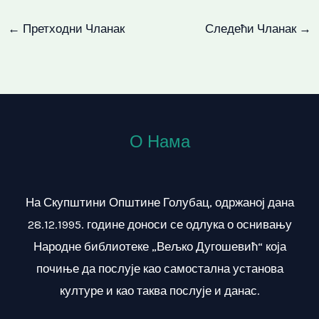
←
Претходни Чланак
Следећи Чланак
→
О Нама
На Скупштини Општине Голубац, одржаној дана
28.12.1995. године доноси се одлука о оснивању
Народне библиотеке „Вељко Дугошевић“ која
почиње да послује као самостална установа
културе и као таква послује и данас.