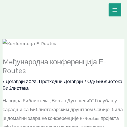
Пређи
на
садржај
Meђународна конференција Е-
Routes
/
Догађаји 2025
,
Претходни Догађаји
/ Од:
Библиотека
Библиотека
Народна библиотека „Вељко Дугошевић“ Голубац у
сарадњи са Библиотекарским друштвом Србије, била
је домаћин завршне конференције E-Routes пројекта