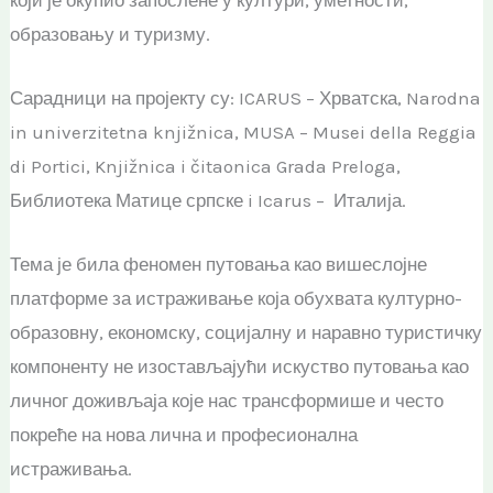
који је окупио запослене у култури, уметности,
образовању и туризму.
Сарадници на пројекту су: ICARUS – Хрватска, Narodna
in univerzitetna knjižnica, MUSA – Musei della Reggia
di Portici, Knjižnica i čitaonica Grada Preloga,
Библиотека Матице српске i Icarus – Италија.
Тема је била феномен путовања као вишеслојне
платформе за истраживање која обухвата културно-
образовну, економску, социјалну и наравно туристичку
компоненту не изостављајући искуство путовања као
личног доживљаја које нас трансформише и често
покреће на нова лична и професионална
истраживања.