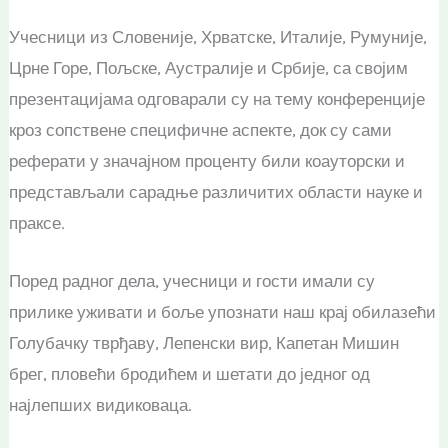
Учесници из Словеније, Хрватске, Италије, Румуније,
Црне Горе, Пољске, Аустралије и Србије, са својим
презентацијама одговарали су на тему конференције
кроз сопствене специфичне аспекте, док су сами
реферати у значајном проценту били коауторски и
представљали сарадње различитих области науке и
праксе.
Поред радног дела, учесници и гости имали су
прилике уживати и боље упознати наш крај обилазећи
Голубачку тврђаву, Лепенски вир, Капетан Мишин
брег, пловећи бродићем и шетати до једног од
најлепших видиковаца.