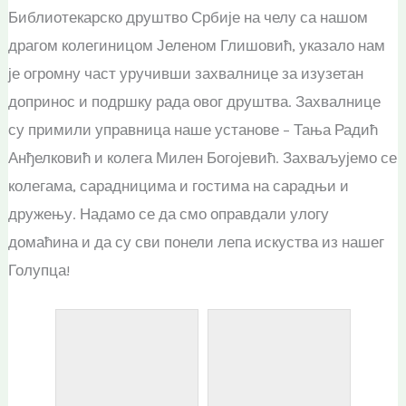
Библиотекарско друштво Србије на челу са нашом
драгом колегиницом Јеленом Глишовић, указало нам
је огромну част уручивши захвалнице за изузетан
допринос и подршку рада овог друштва. Захвалнице
су примили управница наше установе – Тања Радић
Анђелковић и колега Милен Богојевић. Захваљујемо се
колегама, сарадницима и гостима на сарадњи и
дружењу. Надамо се да смо оправдали улогу
домаћина и да су сви понели лепа искуства из нашег
Голупца!